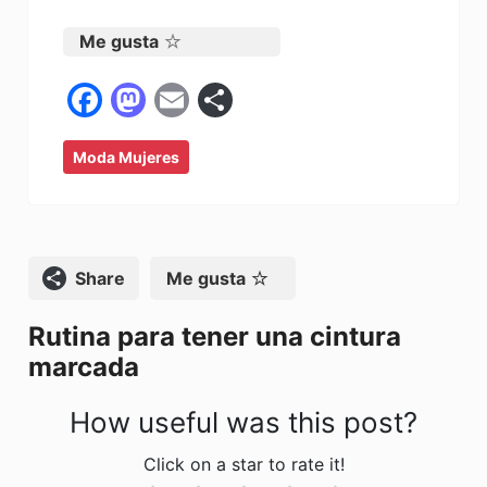
Me gusta
F
M
E
C
a
a
m
o
Moda Mujeres
c
st
ai
m
e
o
l
p
b
d
ar
o
o
tir
Compartir
Me gusta
o
n
Rutina para tener una cintura
k
marcada
How useful was this post?
Click on a star to rate it!