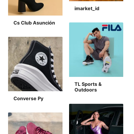
imarket_id
Cs Club Asunción
TL Sports &
Outdoors
Converse Py