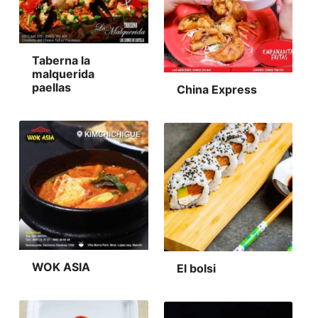
Taberna la
malquerida
paellas
China Express
WOK ASIA
El bolsi