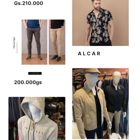
Gs.210.000
A L C A R
200.000gs