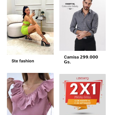
Camisa 𝟮𝟵𝟵.𝟬𝟬𝟬
Ste fashion
𝗚𝘀.