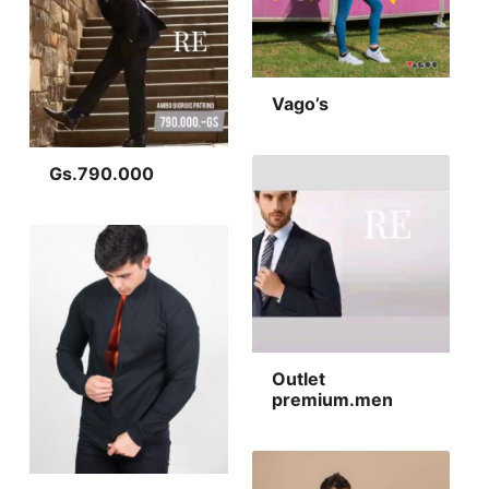
Vago’s
Gs.790.000
Outlet
premium.men