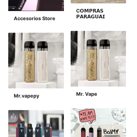
C𝗢𝗠𝗣𝗥𝗔𝗦
𝗣𝗔𝗥𝗔𝗚𝗨𝗔𝗜
Accesorios Store
Mr. Vape
Mr.vapepy