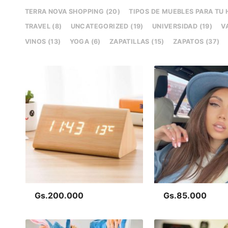
TERRA NOVA SHOPPING (20)
TIPOS DE MUEBLES PARA TU 
TRAVEL (8)
UNCATEGORIZED (19)
UNIVERSIDAD (19)
VA
VINOS (13)
YOGA (6)
ZAPATILLAS (15)
ZAPATOS (37)
Gs.200.000
Gs.85.000