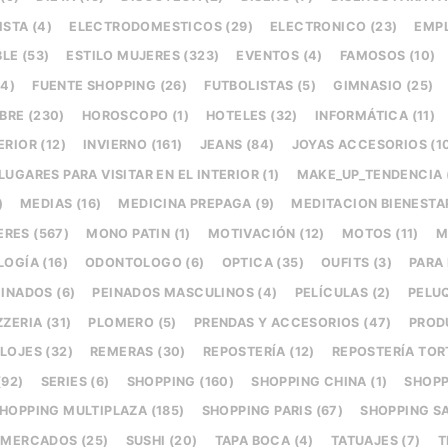
STA (4)
ELECTRODOMESTICOS (29)
ELECTRONICO (23)
EMPL
LE (53)
ESTILO MUJERES (323)
EVENTOS (4)
FAMOSOS (10)
(4)
FUENTE SHOPPING (26)
FUTBOLISTAS (5)
GIMNASIO (25)
RE (230)
HOROSCOPO (1)
HOTELES (32)
INFORMÁTICA (11)
ERIOR (12)
INVIERNO (161)
JEANS (84)
JOYAS ACCESORIOS (1
LUGARES PARA VISITAR EN EL INTERIOR (1)
MAKE_UP_TENDENCIA 
)
MEDIAS (16)
MEDICINA PREPAGA (9)
MEDITACION BIENESTAR
RES (567)
MONO PATIN (1)
MOTIVACIÓN (12)
MOTOS (11)
M
OGÍA (16)
ODONTOLOGO (6)
OPTICA (35)
OUFITS (3)
PARA
INADOS (6)
PEINADOS MASCULINOS (4)
PELÍCULAS (2)
PELUQ
ZZERIA (31)
PLOMERO (5)
PRENDAS Y ACCESORIOS (47)
PROD
LOJES (32)
REMERAS (30)
REPOSTERÍA (12)
REPOSTERÍA TORT
(92)
SERIES (6)
SHOPPING (160)
SHOPPING CHINA (1)
SHOPP
HOPPING MULTIPLAZA (185)
SHOPPING PARIS (67)
SHOPPING SA
 MERCADOS (25)
SUSHI (20)
TAPA BOCA (4)
TATUAJES (7)
T