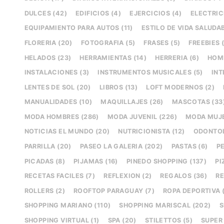
DULCES (42)
EDIFICIOS (4)
EJERCICIOS (4)
ELECTRICI
EQUIPAMIENTO PARA AUTOS (11)
ESTILO DE VIDA SALUDAB
FLORERIA (20)
FOTOGRAFIA (5)
FRASES (5)
FREEBIES 
HELADOS (23)
HERRAMIENTAS (14)
HERRERIA (6)
HOMB
INSTALACIONES (3)
INSTRUMENTOS MUSICALES (5)
INT
LENTES DE SOL (20)
LIBROS (13)
LOFT MODERNOS (2)
MANUALIDADES (10)
MAQUILLAJES (26)
MASCOTAS (33
MODA HOMBRES (286)
MODA JUVENIL (226)
MODA MUJE
NOTICIAS EL MUNDO (20)
NUTRICIONISTA (12)
ODONTOL
PARRILLA (20)
PASEO LA GALERIA (202)
PASTAS (6)
PE
PICADAS (8)
PIJAMAS (16)
PINEDO SHOPPING (137)
PI
RECETAS FACILES (7)
REFLEXION (2)
REGALOS (36)
RE
ROLLERS (2)
ROOFTOP PARAGUAY (7)
ROPA DEPORTIVA 
SHOPPING MARIANO (110)
SHOPPING MARISCAL (202)
S
SHOPPING VIRTUAL (1)
SPA (20)
STILETTOS (5)
SUPER