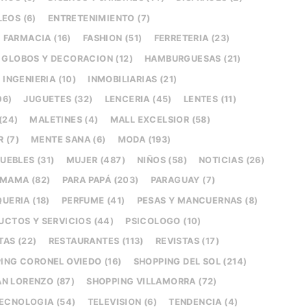
EOS (6)
ENTRETENIMIENTO (7)
FARMACIA (16)
FASHION (51)
FERRETERIA (23)
GLOBOS Y DECORACION (12)
HAMBURGUESAS (21)
INGENIERIA (10)
INMOBILIARIAS (21)
06)
JUGUETES (32)
LENCERIA (45)
LENTES (11)
(24)
MALETINES (4)
MALL EXCELSIOR (58)
 (7)
MENTE SANA (6)
MODA (193)
UEBLES (31)
MUJER (487)
NIÑOS (58)
NOTICIAS (26)
 MAMA (82)
PARA PAPÁ (203)
PARAGUAY (7)
UERIA (18)
PERFUME (41)
PESAS Y MANCUERNAS (8)
UCTOS Y SERVICIOS (44)
PSICOLOGO (10)
AS (22)
RESTAURANTES (113)
REVISTAS (17)
ING CORONEL OVIEDO (16)
SHOPPING DEL SOL (214)
N LORENZO (87)
SHOPPING VILLAMORRA (72)
ECNOLOGIA (54)
TELEVISION (6)
TENDENCIA (4)