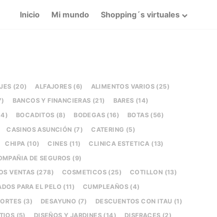
Inicio
Mi mundo
Shopping´s virtuales
JES (20)
ALFAJORES (6)
ALIMENTOS VARIOS (25)
7)
BANCOS Y FINANCIERAS (21)
BARES (14)
14)
BOCADITOS (8)
BODEGAS (16)
BOTAS (56)
CASINOS ASUNCIÓN (7)
CATERING (5)
CHIPA (10)
CINES (11)
CLINICA ESTETICA (13)
OMPAÑIA DE SEGUROS (9)
S VENTAS (278)
COSMETICOS (25)
COTILLON (13)
DOS PARA EL PELO (11)
CUMPLEAÑOS (4)
ORTES (3)
DESAYUNO (7)
DESCUENTOS CON ITAU (1)
TIOS (5)
DISEÑOS Y JARDINES (14)
DISFRACES (2)