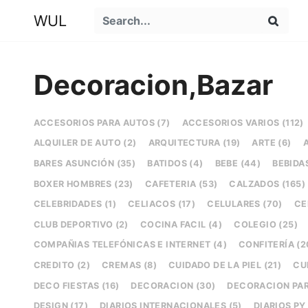
WUL
Decoracion,bazar
ACCESORIOS PARA AUTOS (7)
ACCESORIOS VARIOS (112)
ALQUILER DE AUTO (2)
ARQUITECTURA (19)
ARTE (6)
BARES ASUNCIÓN (35)
BATIDOS (4)
BEBE (44)
BEBIDAS
BOXER HOMBRES (23)
CAFETERIA (53)
CALZADOS (165)
CELEBRIDADES (1)
CELIACOS (17)
CELULARES (70)
CE
CLUB DEPORTIVO (2)
COCINA FACIL (4)
COLEGIO (25)
COMPAÑIAS TELEFÓNICAS E INTERNET (4)
CONFITERÍA (2
CREDITO (2)
CREMAS (8)
CUIDADO DE LA PIEL (21)
CU
DECO FIESTAS (16)
DECORACION (30)
DECORACION PAR
DESIGN (17)
DIARIOS INTERNACIONALES (5)
DIARIOS PY 