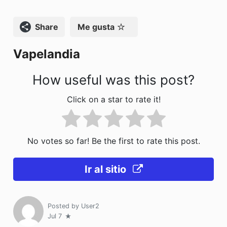
b
d
ar
o
o
tir
Compartir
Me gusta
o
n
Vapelandia
k
How useful was this post?
Click on a star to rate it!
No votes so far! Be the first to rate this post.
Ir al sitio
Posted by
User2
Jul 7