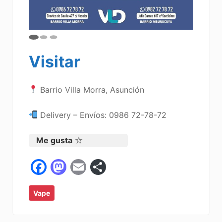
Visitar
Barrio Villa Morra, Asunción
Delivery – Envíos: 0986 72-78-72
Me gusta
F
M
E
C
a
a
m
o
Vape
c
st
ai
m
e
o
l
p