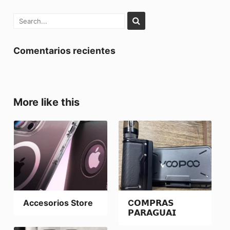
Comentarios recientes
More like this
Accesorios Store
C𝗢𝗠𝗣𝗥𝗔𝗦
𝗣𝗔𝗥𝗔𝗚𝗨𝗔𝗜