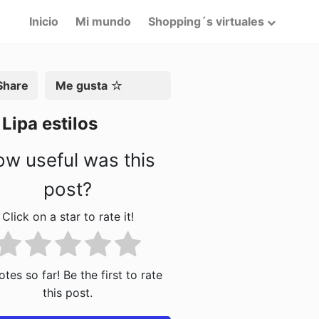
Inicio
Mi mundo
Shopping´s virtuales
artir
Me gusta
Lipa estilos
w useful was this
post?
Click on a star to rate it!
tes so far! Be the first to rate
this post.