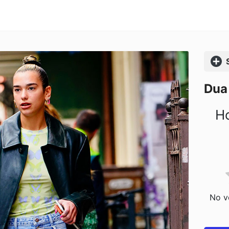
Comp
Dua 
Ho
No vo