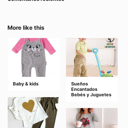
More like this
Baby & kids
Sueños
Encantados
Bebés y Juguetes