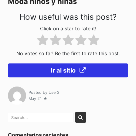
Moda niños y niñas
k
How useful was this post?
Click on a star to rate it!
No votes so far! Be the first to rate this post.
Ir al sitio
Posted by
User2
May 21
Comentarios recientes