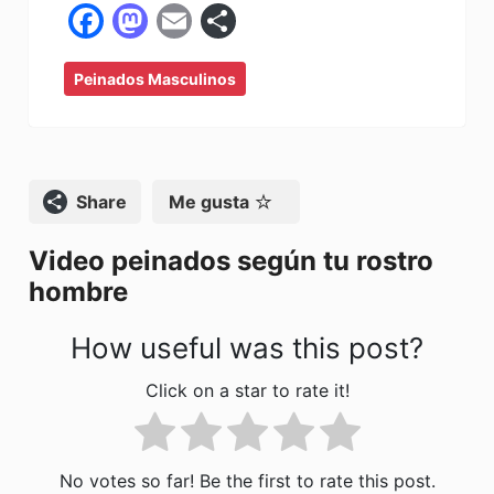
F
M
E
C
a
a
m
o
Peinados Masculinos
c
st
ai
m
e
o
l
p
b
d
ar
o
o
tir
Compartir
Me gusta
o
n
Video peinados según tu rostro
k
hombre
How useful was this post?
Click on a star to rate it!
No votes so far! Be the first to rate this post.