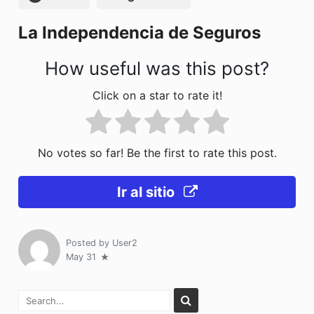
o
n
La Independencia de Seguros
k
How useful was this post?
Click on a star to rate it!
No votes so far! Be the first to rate this post.
Ir al sitio
Posted by
User2
May 31