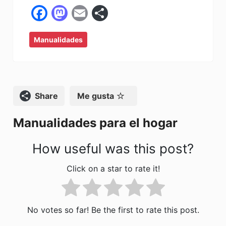
F
M
E
C
a
a
m
o
Manualidades
c
st
ai
m
e
o
l
p
b
d
ar
o
o
tir
Compartir
Me gusta
o
n
Manualidades para el hogar
k
How useful was this post?
Click on a star to rate it!
No votes so far! Be the first to rate this post.