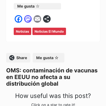
Me gusta
F
M
E
C
a
a
m
o
Noticias
c
st
Noticias El Mundo
ai
m
e
o
l
p
b
d
ar
o
o
tir
Compartir
Me gusta
o
n
OMS: contaminación de vacunas
k
en EEUU no afecta a su
distribución global
How useful was this post?
Click on a star to rate it!