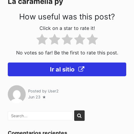
La caramella py
k
How useful was this post?
Click on a star to rate it!
No votes so far! Be the first to rate this post.
Ir al sitio
Posted by
User2
Jun 23
Comentarios recientes