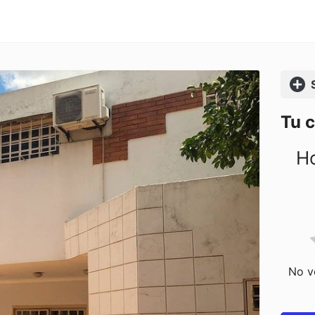
Comp
Tu 
Ho
No vo