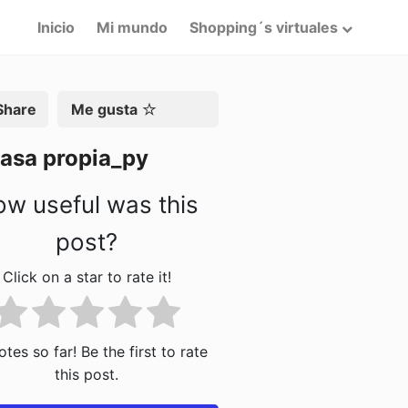
Inicio
Mi mundo
Shopping´s virtuales
artir
Me gusta
casa propia_py
w useful was this
post?
Click on a star to rate it!
tes so far! Be the first to rate
this post.