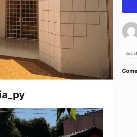
Comen
ia_py