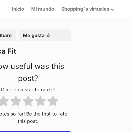
Inicio
Mi mundo
Shopping´s virtuales
artir
Me gusta
a Fit
w useful was this
post?
Click on a star to rate it!
tes so far! Be the first to rate
this post.