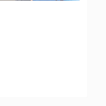
 ir al gym, ropa para el gym, que me
de compro ropa para el gym, hoy empiezo el
sio, que me pongo para ir al gimnasio