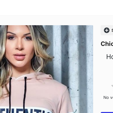
Comp
Chic
Ho
No vo