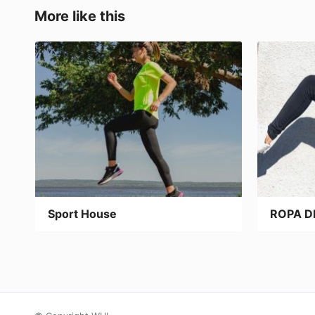
o
o
tir
More like this
o
n
k
Sport House
ROPA D