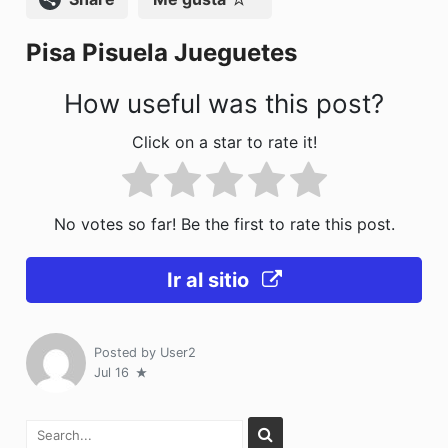
o
n
Pisa Pisuela Jueguetes
k
How useful was this post?
Click on a star to rate it!
No votes so far! Be the first to rate this post.
Ir al sitio
Posted by
User2
Jul 16