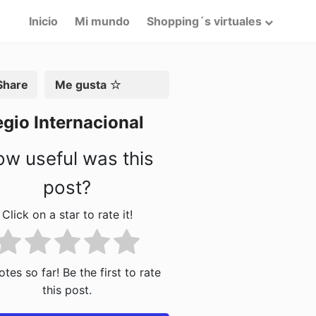
Inicio
Mi mundo
Shopping´s virtuales
artir
Me gusta
gio Internacional
w useful was this
post?
Click on a star to rate it!
tes so far! Be the first to rate
this post.