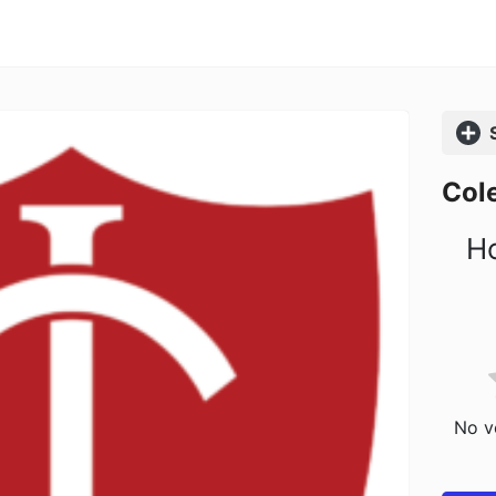
Comp
Cole
Ho
No vo