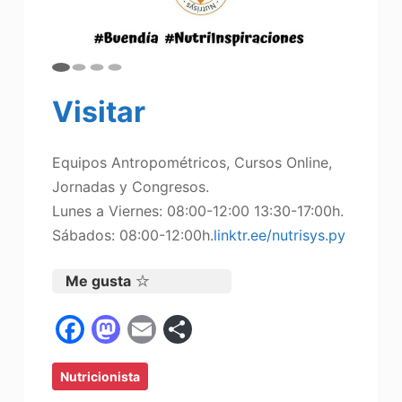
Visitar
Equipos Antropométricos, Cursos Online,
Jornadas y Congresos.
Lunes a Viernes: 08:00-12:00 13:30-17:00h.
Sábados: 08:00-12:00h.
linktr.ee/nutrisys.py
Me gusta
F
M
E
C
a
a
m
o
Nutricionista
c
st
ai
m