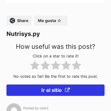
e
o
l
p
b
d
ar
o
o
tir
Compartir
Me gusta
o
n
Nutrisys.py
k
How useful was this post?
Click on a star to rate it!
No votes so far! Be the first to rate this post.
Ir al sitio
Posted by
User2