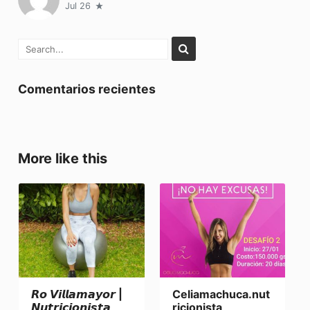
Jul 26
Comentarios recientes
More like this
𝙍𝙤 𝙑𝙞𝙡𝙡𝙖𝙢𝙖𝙮𝙤𝙧 |
Celiamachuca.nut
𝙉𝙪𝙩𝙧𝙞𝙘𝙞𝙤𝙣𝙞𝙨𝙩𝙖
ricionista