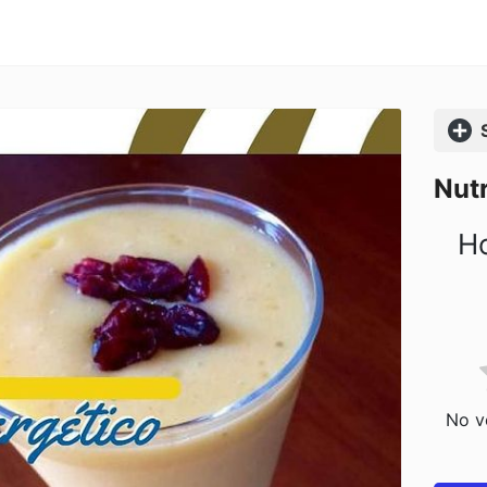
Comp
Nutr
Ho
No vo