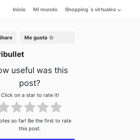
Inicio
Mi mundo
Shopping´s virtuales
artir
Me gusta
ibullet
w useful was this
post?
Click on a star to rate it!
tes so far! Be the first to rate
this post.