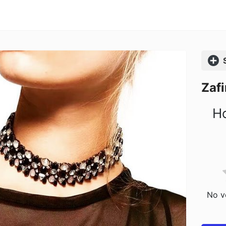
Comp
Zafi
Ho
No vo