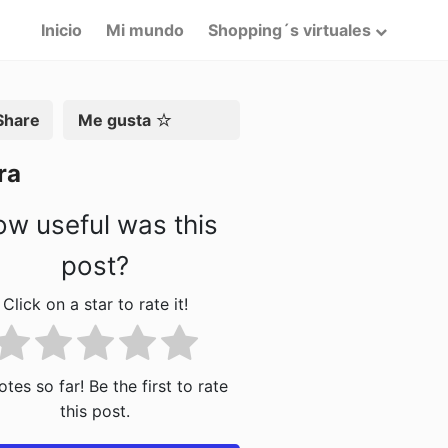
Inicio
Mi mundo
Shopping´s virtuales
artir
Me gusta
ra
w useful was this
post?
Click on a star to rate it!
tes so far! Be the first to rate
this post.