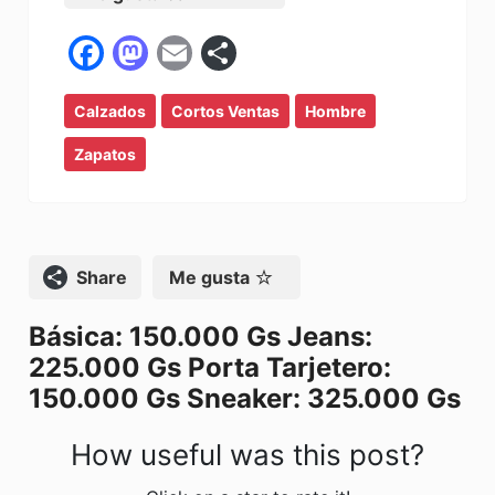
F
M
E
C
a
a
m
o
Calzados
c
st
Cortos Ventas
ai
m
Hombre
e
o
l
p
Zapatos
b
d
ar
o
o
tir
o
n
Compartir
Me gusta
k
Básica: 150.000 Gs Jeans:
225.000 Gs Porta Tarjetero:
150.000 Gs Sneaker: 325.000 Gs
How useful was this post?