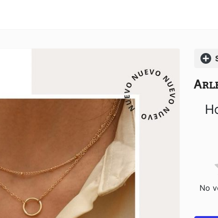
Comp
Ꭺꭱꮮ
Ho
No vo