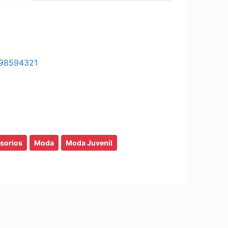
98594321
sorios
Moda
Moda Juvenil