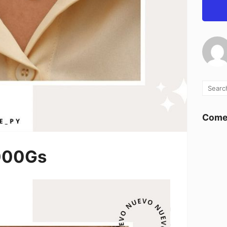
Comen
000Gs