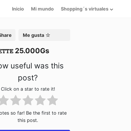
Inicio
Mi mundo
Shopping´s virtuales
artir
Me gusta
ꭼꭲꭲꭼ 25.000Gs
w useful was this
post?
Click on a star to rate it!
tes so far! Be the first to rate
this post.