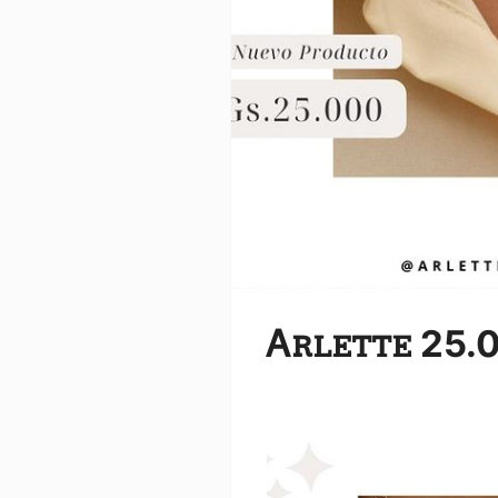
Ꭺꭱꮮꭼꭲꭲꭼ 25.