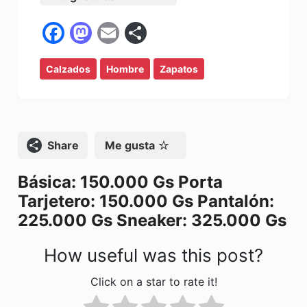
F
M
E
C
a
a
m
o
Calzados
c
st
Hombre
ai
m
Zapatos
e
o
l
p
b
d
ar
o
o
tir
Compartir
Me gusta
o
n
Básica: 150.000 Gs Porta
k
Tarjetero: 150.000 Gs Pantalón:
225.000 Gs Sneaker: 325.000 Gs
How useful was this post?
Click on a star to rate it!