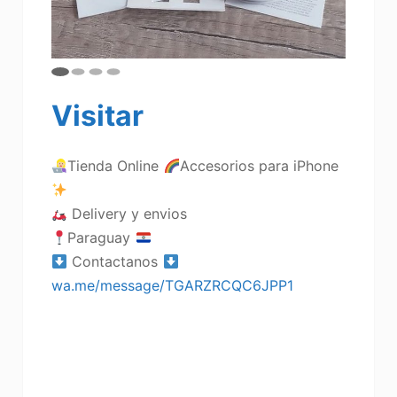
Visitar
Tienda Online
Accesorios para iPhone
Delivery y envios
Paraguay
Contactanos
wa.me/message/TGARZRCQC6JPP1
Accesorios para celulares, funda para
iphod,protectores, fundas
coloridas,auriculares,airpods apple
,cargador,case ,funda con
diseños,celulares,iphone, reloj