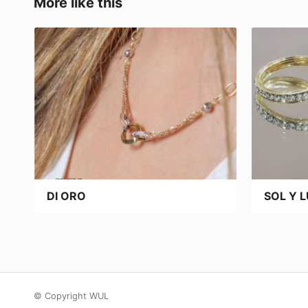
o
o
tir
More like this
o
n
k
DI ORO
SOL Y 
© Copyright WUL