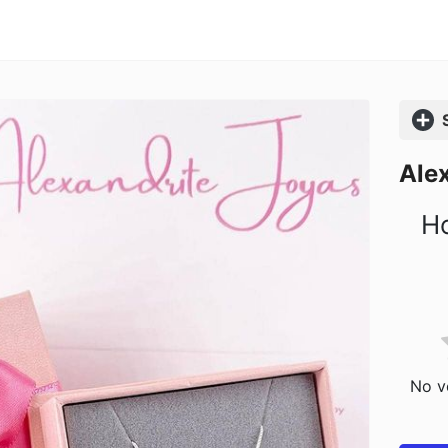
Comp
Alex
Ho
No vo