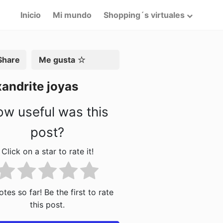
Inicio
Mi mundo
Shopping´s virtuales
artir
Me gusta
andrite joyas
w useful was this
post?
Click on a star to rate it!
tes so far! Be the first to rate
this post.