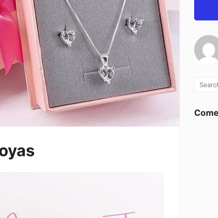
Comen
joyas