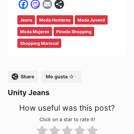
F
M
E
C
a
a
m
o
Jeans
c
Moda Hombres
st
ai
m
Moda Juvenil
e
o
l
p
Moda Mujeres
Pinedo Shopping
b
d
ar
Shopping Mariscal
o
o
tir
o
n
k
Compartir
Me gusta
Unity Jeans
How useful was this post?
Click on a star to rate it!