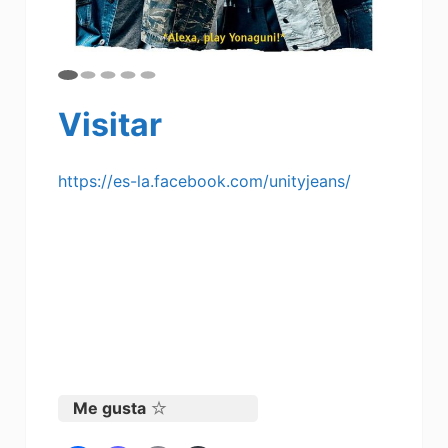
Visitar
https://es-la.facebook.com/unityjeans/
Jeans para mujer, remeras ,vestidos,
carteras, jeans para hombre, jeans de
marca,calzados para mujer, calzados para
hombres,remeras para hombres,remeras
para mujer, moda juvenil,jeans
clasicos,jeans super comodos,
camperitas de jeans para
mujer,championes
Me gusta