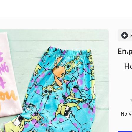
Comp
En.
Ho
No vo