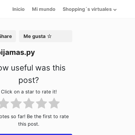
Inicio
Mi mundo
Shopping´s virtuales
artir
Me gusta
pijamas.py
w useful was this
post?
Click on a star to rate it!
tes so far! Be the first to rate
this post.