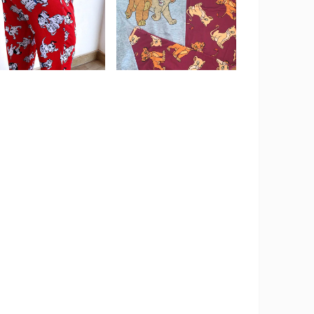
ujer,ropa para dormir,pijamas de
mas de colores,pijamas para regalar,pijamas
 dormir,ropa comoda para dormir,los
ra chicos,pantalon pijama, short
 animados