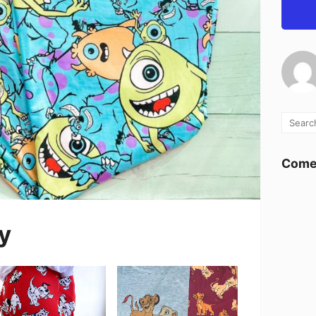
Comen
y