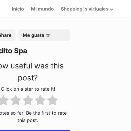
Inicio
Mi mundo
Shopping´s virtuales
artir
Me gusta
dito Spa
w useful was this
post?
Click on a star to rate it!
tes so far! Be the first to rate
this post.