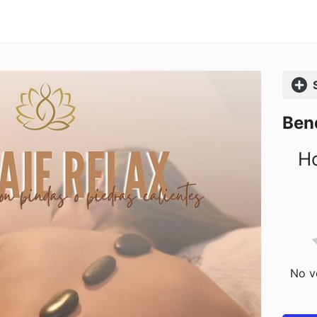
Comp
Ben
Ho
No vo