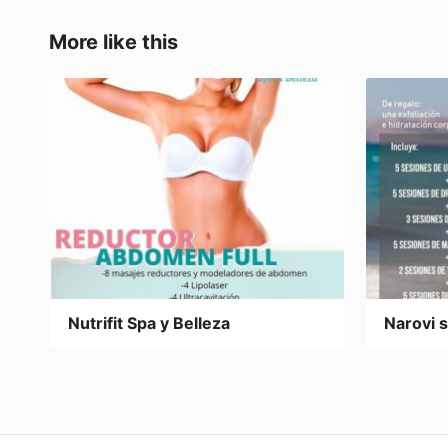
b
d
ar
o
o
tir
More like this
o
n
k
Nutrifit Spa y Belleza
Narovi 