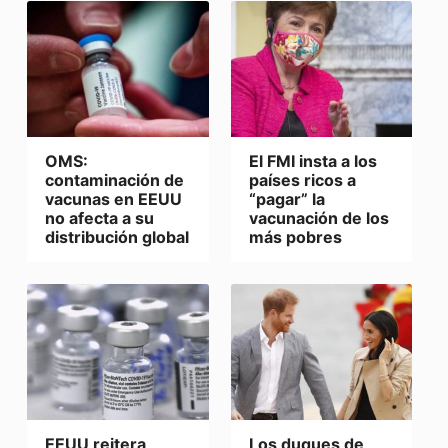
OMS:
El FMI insta a los
contaminación de
países ricos a
vacunas en EEUU
“pagar” la
no afecta a su
vacunación de los
distribución global
más pobres
EEUU reitera
Los duques de