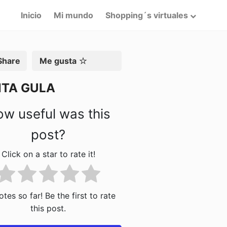
Inicio
Mi mundo
Shopping´s virtuales
artir
Me gusta
TA GULA
w useful was this
post?
Click on a star to rate it!
tes so far! Be the first to rate
this post.