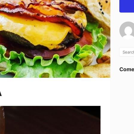
Comen
A