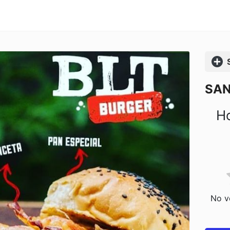
Comp
SAN
Ho
No vo