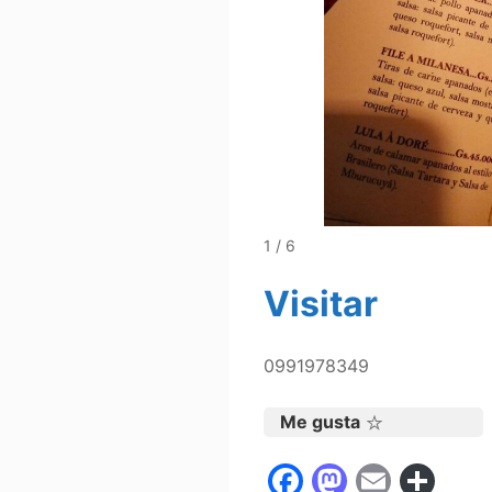
1 / 6
Visitar
0991978349
Me gusta
F
M
E
C